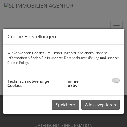
Nav
Cookie Einstellungen
Wir verwenden Cookies um Einstellungen zu speichern. Nähere
Informationen finden Sie in unserer
Datenschutzerklärung
und unserer
Unsere aktuellen
Cookie Policy
.
Projekte
Technisch notwendige
immer
Cookies
aktiv
Speichern
Alle akzeptieren
IMPRESSUM
DATENSCHUTZINFORMATION