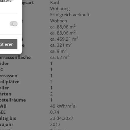
 unserer
ermarktungsart
Kauf
bjektart
Wohnung
aufpreis
Erfolgreich verkauft
utzungsart
Wohnen
2
läche
ca. 88,06 m
2
ohnfläche
ca. 88,06 m
2
rundfläche
ca. 469,21 m
ptieren
2
artenfläche
ca. 321 m
2
ellerfläche
ca. 9 m
2
errassenfläche
ca. 62 m
äder
1
C
1
errassen
1
tellplätze
2
eller
1
ärten
2
bstellräume
1
2
WB
40 kWh/m
a
GEE
0,74
ltig bis
23.04.2027
aujahr
2017