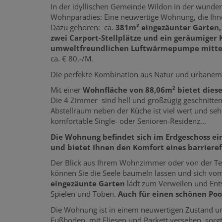
In der idyllischen Gemeinde Wildon in der wunder
Wohnparadies: Eine neuwertige Wohnung, die Ih
Dazu gehören: ca.
381m² eingezäunter Garten, 
zwei Carport-Stellplätze und ein geräumiger
umweltfreundlichen Luftwärmepumpe mitte
ca. € 80,-/M.
Die perfekte Kombination aus Natur und urbanem
Mit einer
Wohnfläche von 88,06m² bietet diese
Die 4 Zimmer sind hell und großzügig geschnitte
Abstellraum neben der Küche ist viel wert und seh
komfortable Single- oder Senioren-Residenz…
Die Wohnung befindet sich im Erdgeschoss 
und bietet Ihnen den Komfort eines barriere
Der Blick aus Ihrem Wohnzimmer oder von der Ter
können Sie die Seele baumeln lassen und sich vom
eingezäunte Garten
lädt zum Verweilen und Ent
Spielen und Toben.
Auch für einen schönen Poo
Die Wohnung ist in einem neuwertigen Zustand und
Fußboden, mit Fliesen und Parkett versehen, sor