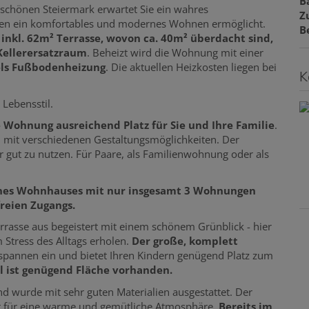
B
schönen Steiermark erwartet Sie ein wahres
Z
nen ein komfortables und modernes Wohnen ermöglicht.
B
inkl. 62m² Terrasse, wovon ca. 40m² überdacht sind,
 Kellerersatzraum
. Beheizt wird die Wohnung mit einer
ls Fußbodenheizung
. Die aktuellen Heizkosten liegen bei
K
 Lebensstil.
 Wohnung ausreichend Platz für Sie und Ihre Familie
.
n mit verschiedenen Gestaltungsmöglichkeiten. Der
r gut zu nutzen. Für Paare, als Familienwohnung oder als
eines Wohnhauses mit nur insgesamt 3 Wohnungen
freien Zugangs.
rasse aus begeistert mit einem schönem Grünblick - hier
 Stress des Alltags erholen.
Der große, komplett
spannen ein und bietet Ihren Kindern genügend Platz zum
l ist genügend Fläche vorhanden.
 wurde mit sehr guten Materialien ausgestattet. Der
gt für eine warme und gemütliche Atmosphäre.
Bereits im