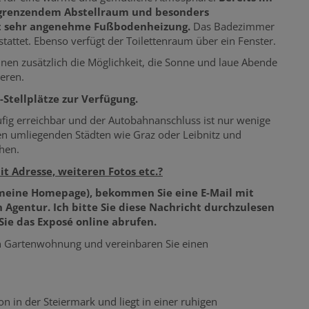
ngrenzendem Abstellraum und besonders
eit sehr angenehme Fußbodenheizung.
Das Badezimmer
attet. Ebenso verfügt der Toilettenraum über ein Fenster.
hnen zusätzlich die Möglichkeit, die Sonne und laue Abende
eren.
-Stellplätze zur Verfügung.
fig erreichbar und der Autobahnanschluss ist nur wenige
den umliegenden Städten wie Graz oder Leibnitz und
hen.
 Adresse, weiteren Fotos etc.?
 meine Homepage), bekommen Sie eine E-Mail mit
Agentur. Ich bitte Sie diese Nachricht durchzulesen
Sie das Exposé online abrufen.
en Gartenwohnung und vereinbaren Sie einen
n in der Steiermark und liegt in einer ruhigen