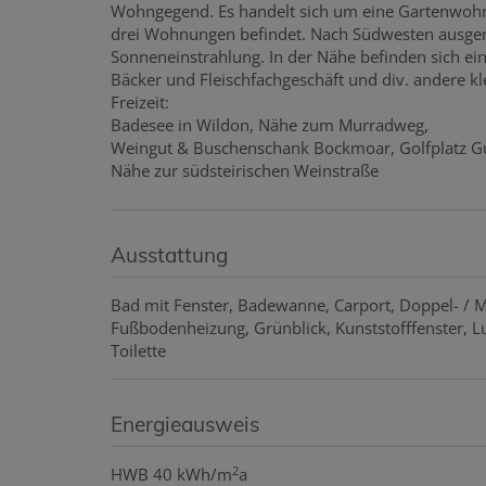
Wohngegend. Es handelt sich um eine Gartenwohn
drei Wohnungen befindet. Nach Südwesten ausgerich
Sonneneinstrahlung. In der Nähe befinden sich ein
Bäcker und Fleischfachgeschäft und div. andere kl
Freizeit:
Badesee in Wildon, Nähe zum Murradweg,
Weingut & Buschenschank Bockmoar, Golfplatz Gu
Nähe zur südsteirischen Weinstraße
Ausstattung
Bad mit Fenster
Badewanne
Carport
Doppel- / 
Fußbodenheizung
Grünblick
Kunststofffenster
L
Toilette
Energieausweis
2
HWB
40 kWh/m
a