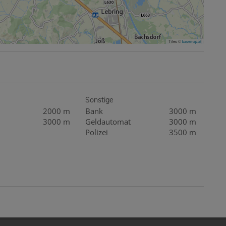
Tiles ©
basemap.at
Sonstige
2000 m
Bank
3000 m
3000 m
Geldautomat
3000 m
Polizei
3500 m