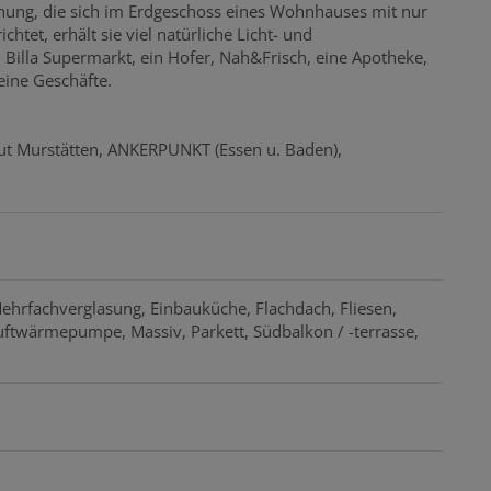
ung, die sich im Erdgeschoss eines Wohnhauses mit nur
tet, erhält sie viel natürliche Licht- und
 Billa Supermarkt, ein Hofer, Nah&Frisch, eine Apotheke,
eine Geschäfte.
t Murstätten, ANKERPUNKT (Essen u. Baden),
Mehrfachverglasung
Einbauküche
Flachdach
Fliesen
uftwärmepumpe
Massiv
Parkett
Südbalkon / -terrasse