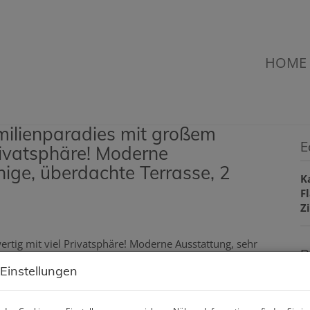
HOME
amilienparadies mit großem
E
rivatsphäre! Moderne
ige, überdachte Terrasse, 2
K
F
Z
B
 Einstellungen
O
Z