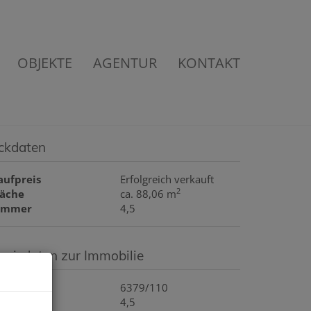
OBJEKTE
AGENTUR
KONTAKT
ckdaten
aufpreis
Erfolgreich verkauft
2
läche
ca. 88,06 m
immer
4,5
asisdaten zur Immobilie
bjektnr.
6379/110
immer
4,5