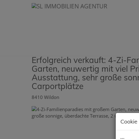
Erfolgreich verkauft: 4-Zi-F
Garten, neuwertig mit viel P
Ausstattung, sehr große sonn
Carportplätze
8410 Wildon
Cookie