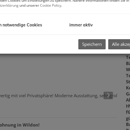
den Cookies um Einstellungen zu speichern. Nähere Informationen finden Sie in
V
tzerklärung
und unserer
Cookie Policy
.
O
K
N
h notwendige Cookies
immer aktiv
F
W
G
Speichern
Alle akze
G
K
T
B
W
T
S
K
G
A
H
f
gü
B
ohnung in Wildon!