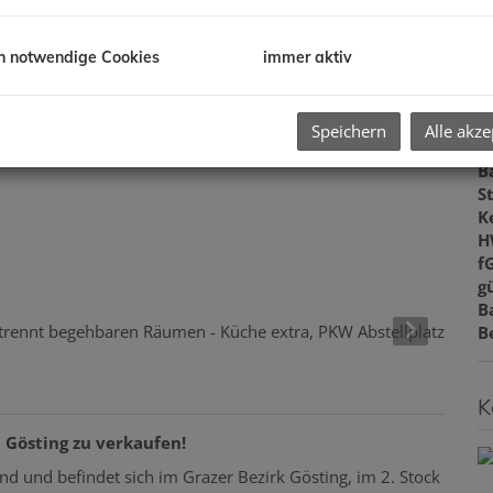
V
O
K
h notwendige Cookies
immer aktiv
N
F
W
Speichern
Alle akze
B
B
S
K
H
f
gü
B
B
K
 Gösting zu verkaufen!
 und befindet sich im Grazer Bezirk Gösting, im 2. Stock