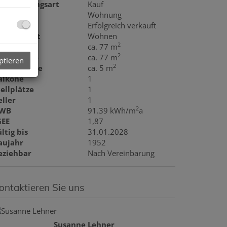
ermarktungsart
Kauf
bjektart
Wohnung
aufpreis
Erfolgreich verkauft
utzungsart
Wohnen
2
läche
ca. 77 m
2
ohnfläche
ca. 77 m
ptieren
2
alkonfläche
ca. 5 m
alkone
1
tellplätze
1
eller
1
2
WB
91.39 kWh/m
a
GEE
1,87
ltig bis
31.01.2028
aujahr
1952
eziehbar
Nach Vereinbarung
ontaktieren Sie uns
Susanne Lehner