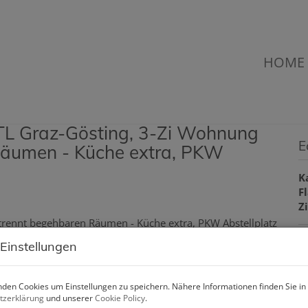
HOME
HTL Graz-Gösting, 3-Zi Wohnung
E
Räumen - Küche extra, PKW
K
F
Z
 Einstellungen
B
O
den Cookies um Einstellungen zu speichern. Nähere Informationen finden Sie in
tzerklärung
und unserer
Cookie Policy
.
Z