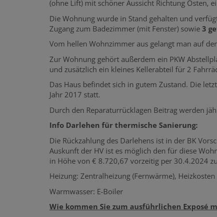
(ohne Lift) mit schöner Aussicht Richtung Osten, e
Die Wohnung wurde in Stand gehalten und verfügt
Zugang zum Badezimmer (mit Fenster) sowie
3 g
Vom hellen Wohnzimmer aus gelangt man auf de
Zur Wohnung gehört außerdem ein PKW Abstellplatz
und zusätzlich ein kleines Kellerabteil für 2 Fahrrä
Das Haus befindet sich in gutem Zustand. Die let
Jahr 2017 statt.
Durch den Reparaturrücklagen Beitrag werden jähr
Info Darlehen für thermische Sanierung:
Die Rückzahlung des Darlehens ist in der BK Vorsc
Auskunft der HV ist es möglich den für diese Woh
in Höhe von € 8.720,67 vorzeitig per 30.4.2024 zu
Heizung: Zentralheizung (Fernwärme), Heizkosten d
Warmwasser: E-Boiler
Wie kommen Sie zum ausführlichen Exposé mi