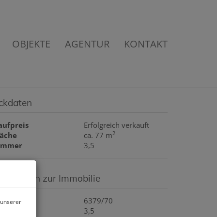
OBJEKTE
AGENTUR
KONTAKT
ckdaten
aufpreis
Erfolgreich verkauft
2
läche
ca. 77 m
immer
3,5
asisdaten zur Immobilie
bjektnr.
6379/70
 unserer
immer
3,5