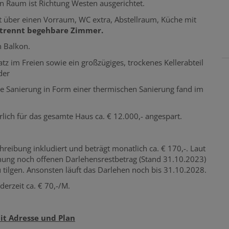
in Raum ist Richtung Westen ausgerichtet.
 über einen Vorraum, WC extra, Abstellraum, Küche mit
etrennt begehbare Zimmer.
n Balkon.
 im Freien sowie ein großzügiges, trockenes Kellerabteil
der
zte Sanierung in Form einer thermischen Sanierung fand im
lich für das gesamte Haus ca. € 12.000,- angespart.
hreibung inkludiert und beträgt monatlich ca. € 170,-. Laut
nung noch offenen Darlehensrestbetrag (Stand 31.10.2023)
 tilgen. Ansonsten läuft das Darlehen noch bis 31.10.2028.
erzeit ca. € 70,-/M.
t Adresse und Plan