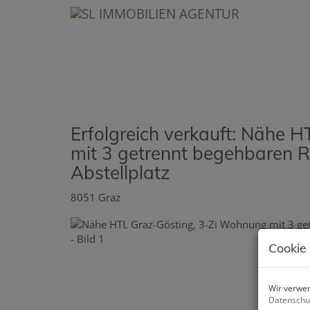
Erfolgreich verkauft: Nähe 
mit 3 getrennt begehbaren 
Abstellplatz
8051 Graz
Cookie
Wir verwen
Datenschu