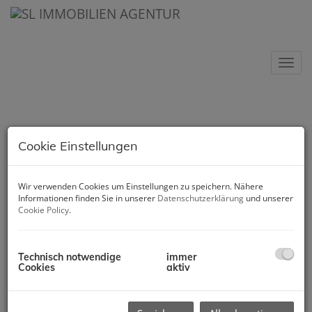
Nav
Suchen
Cookie Einstellungen
Objektnummer
Wir verwenden Cookies um Einstellungen zu speichern. Nähere
Informationen finden Sie in unserer
Datenschutzerklärung
und unserer
Cookie Policy
.
Vermarktungsart
Technisch notwendige
immer
Alle
Miete
Kauf
Cookies
aktiv
Objektart