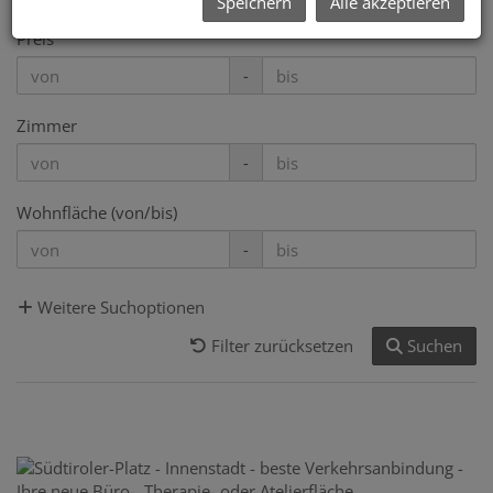
Speichern
Alle akzeptieren
Preis
-
Zimmer
-
Wohnfläche (von/bis)
-
Weitere Suchoptionen
Filter zurücksetzen
Suchen